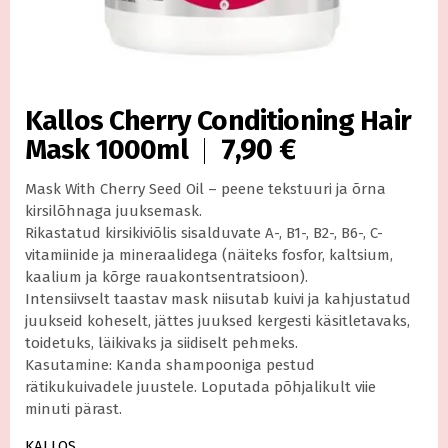
Kallos Cherry Conditioning Hair
7,90
€
Mask 1000ml
Mask With Cherry Seed Oil – peene tekstuuri ja õrna
kirsilõhnaga juuksemask.
Rikastatud kirsikiviõlis sisalduvate A-, B1-, B2-, B6-, C-
vitamiinide ja mineraalidega (näiteks fosfor, kaltsium,
kaalium ja kõrge rauakontsentratsioon).
Intensiivselt taastav mask niisutab kuivi ja kahjustatud
juukseid koheselt, jättes juuksed kergesti käsitletavaks,
toidetuks, läikivaks ja siidiselt pehmeks.
Kasutamine: Kanda shampooniga pestud
rätikukuivadele juustele. Loputada põhjalikult viie
minuti pärast.
KALLOS