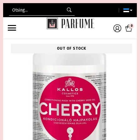
Search
for:
0
OUT OF STOCK