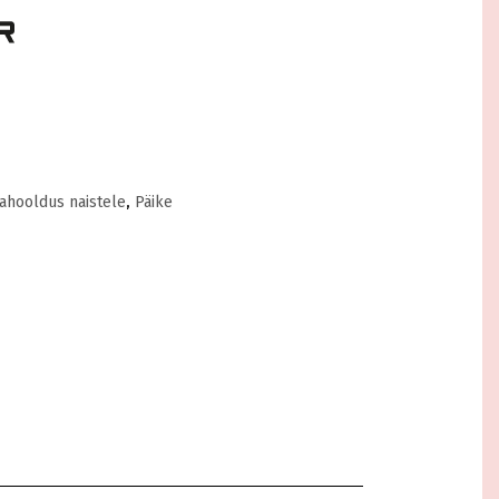
Võta kaasa
hooldus naistele
Päike
,