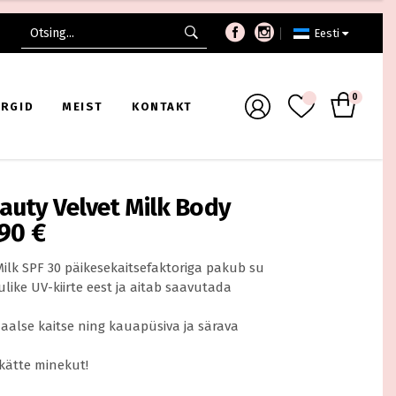
Search
Eesti
for:
Sampoonid
Sampoonid
0
Palsamid
Palsaamid
RGID
MEIST
KONTAKT
Viimistlusvahendid
Maskid
Võta kaasa
Viimistlusvahendid
elid
Tarvikud
Juuksevärvid
auty Velvet Milk Body
s
Lastele
,90
€
Sampoonid
Sampoonid
Võta kaasa
Palsamid
Palsaamid
ilk SPF 30 päikesekaitsefaktoriga pakub su
ulike UV-kiirte eest ja aitab saavutada
Viimistlusvahendid
Maskid
Võta kaasa
Viimistlusvahendid
alse kaitse ning kauapüsiva ja särava
elid
Tarvikud
Juuksevärvid
kätte minekut!
s
Lastele