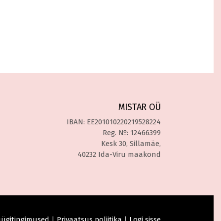
MISTAR OÜ
IBAN: EE201010220219528224
Reg. №: 12466399
Kesk 30, Sillamäe,
40232 Ida-Viru maakond
ügitingimused
|
Privaatsus poliitika
|
Logi sisse