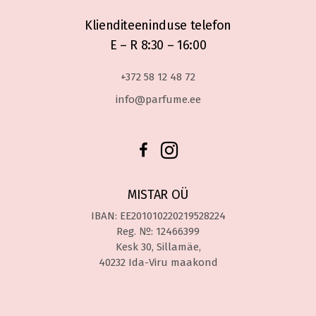
Klienditeeninduse telefon
E – R 8:30 – 16:00
+372 58 12 48 72
info@parfume.ee
MISTAR OÜ
IBAN: EE201010220219528224
Reg. №: 12466399
Kesk 30, Sillamäe,
40232 Ida-Viru maakond