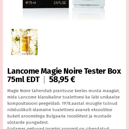
Lancome Magie Noire Tester Box
58,95
€
75ml EDT
Magie Noire tähendab prantsuse keeles musta maagiat,
mida Lancome klassikaline tualettvesi ka läbi unikaalse
kompositsiooni peegeldab. 1978.aastal müügile tulnud
nõiduslikult idamaine tualettvesi avaneb eksoolitise
buketi aroomidega Bulgaaria roosiõitest ja mustade
sõstarde pungadest.
Südames peituvad jasmiini aroomid on ühendatud