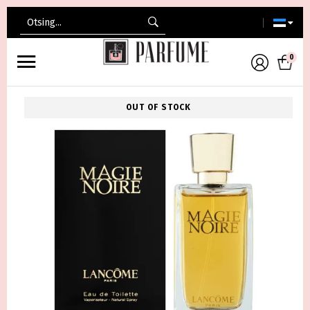
Search
for:
0
OUT OF STOCK