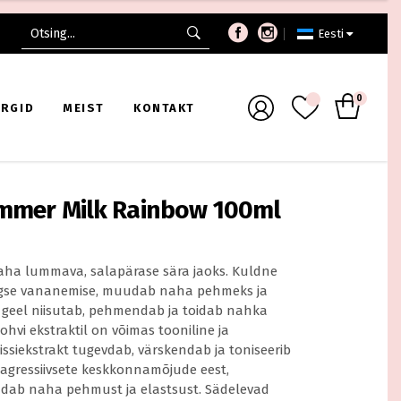
Search
Eesti
for:
Sampoonid
Sampoonid
0
Palsamid
Palsaamid
RGID
MEIST
KONTAKT
Viimistlusvahendid
Maskid
Võta kaasa
Viimistlusvahendid
elid
Tarvikud
Juuksevärvid
immer Milk Rainbow 100ml
s
Lastele
Sampoonid
Sampoonid
Võta kaasa
Palsamid
Palsaamid
aha lummava, salapärase sära jaoks. Kuldne
egse vananemise, muudab naha pehmeks ja
Viimistlusvahendid
Maskid
ra geel niisutab, pehmendab ja toidab nahka
Võta kaasa
Viimistlusvahendid
hvi ekstraktil on võimas tooniline ja
ssiekstrakt tugevdab, värskendab ja toniseerib
elid
Tarvikud
Juuksevärvid
agressiivsete keskkonnamõjude eest,
s
Lastele
dab naha pehmust ja elastsust. Sädelevad