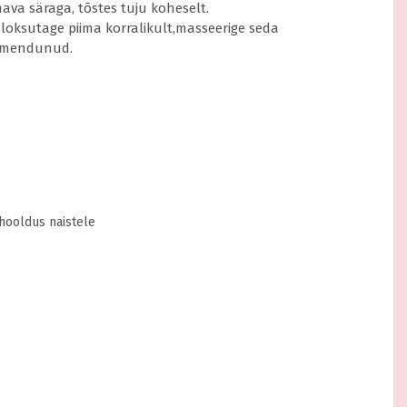
va säraga, tõstes tuju koheselt.
Võta kaasa
oksutage piima korralikult,masseerige seda
t imendunud.
ooldus naistele