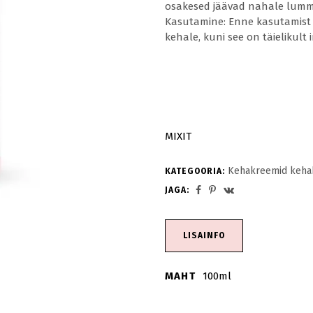
Tarvikud
osakesed jäävad nahale lumma
Tarvikud
Tarvikud
Käed ja jalad
Kasutamine: Enne kasutamist l
Päike
kehale, kuni see on täielikul
Kehaspreid
Lastele
Võta kaasa
Tarvikud
MIXIT
Kehakreemid kehah
KATEGOORIA:
JAGA:
LISAINFO
MAHT
100ml